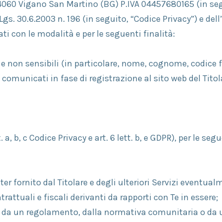
60 Vigano San Martino (BG) P.IVA 04457680165 (in seguito
.Lgs. 30.6.2003 n. 196 (in seguito, “Codice Privacy”) e de
ti con le modalità e per le seguenti finalità:
ivi e non sensibili (in particolare, nome, cognome, codice 
comunicati in fase di registrazione al sito web del Titolar
a, b, c Codice Privacy e art. 6 lett. b, e GDPR), per le segu
tter fornito dal Titolare e degli ulteriori Servizi eventual
rattuali e fiscali derivanti da rapporti con Te in essere;
e, da un regolamento, dalla normativa comunitaria o da u